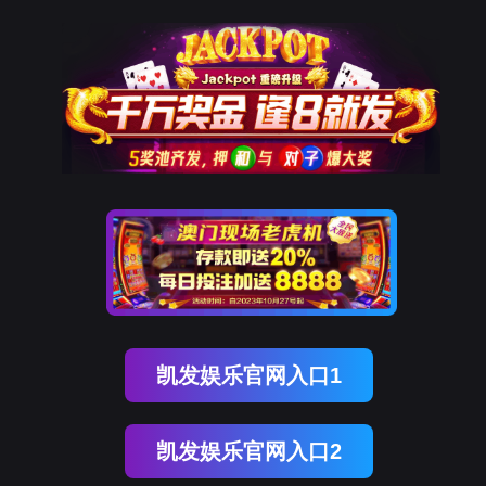
凯发娱乐官网入口1
凯发娱乐官网入口2