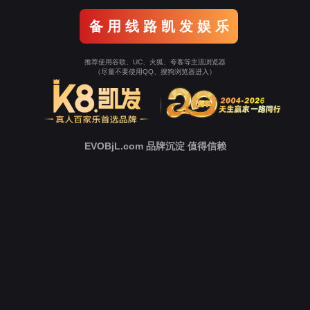
备 用 线 路 凯 发 娱 乐
推荐使用谷歌、UC、火狐、夸客等主流浏览器
（尽量不要使用QQ、搜狗浏览器进入）
EVOBjL.com 品牌沉淀 值得信赖